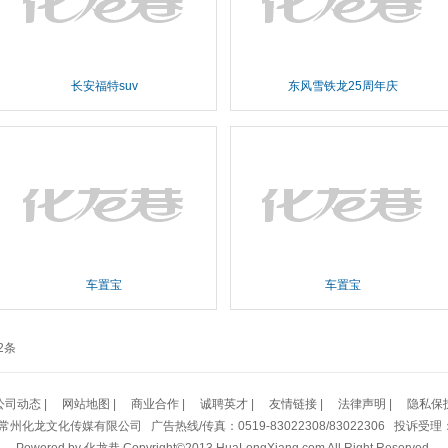
长安福特suv
东风雪铁龙25周年庆
车置宝
车置宝
72条
公司动态
|
网站地图
|
商业合作
|
诚聘英才
|
友情链接
|
法律声明
|
隐私保
州化龙文化传媒有限公司 广告热线/传真：0519-83022308/83022306 投诉受理：8