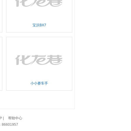
宝沃BX7
小小赛车手
护
|
帮助中心
6601957