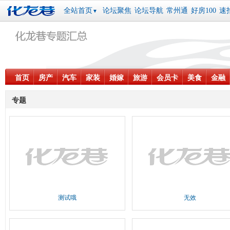
全站首页
论坛聚焦
论坛导航
常州通
好房100
速
▼
首页
房产
汽车
家装
婚嫁
旅游
会员卡
美食
金融
专题
测试哦
无效